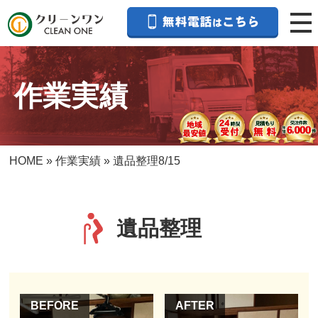
作業実績
HOME
»
作業実績
»
遺品整理8/15
遺品整理
BEFORE
AFTER