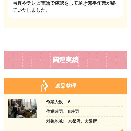
写真やテレビ電話で確認をして頂き無事作業が終
了いたしました。
関連実績
遺品整理
作業人数: 6
作業時間: 8時間
対象地域: 京都府、大阪府