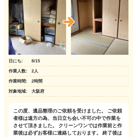
日にち: 8/15
作業人数: 2人
作業時間: 2時間
対象地域: 大阪府
この度、遺品整理のご依頼を受けました。 ご依頼
者様は遠方の為、当日立ち会い不可の中で作業を
させて頂きました。 クリーンワンでは作業前と作
業後は必ずお客様に連絡しております。 終了後は