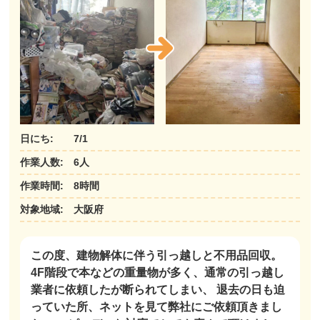
日にち: 7/1
作業人数: 6人
作業時間: 8時間
対象地域: 大阪府
この度、建物解体に伴う引っ越しと不用品回収。
4F階段で本などの重量物が多く、通常の引っ越し
業者に依頼したが断られてしまい、 退去の日も迫
っていた所、ネットを見て弊社にご依頼頂きまし